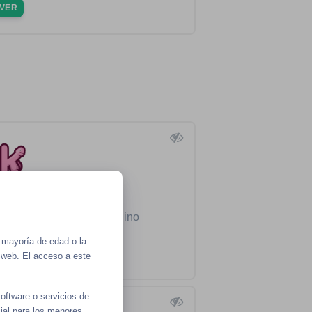
VER
nate_here_
28, Heterosexual, Masculino
●
52 minutes ago
 mayoría de edad o la
VER
o web. El acceso a este
software o servicios de
cial para los menores.