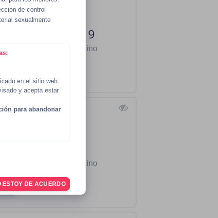
cción de control
terial sexualmente
garetjackson0519
20, Heterosexual, Masculino
as:
●
1 hour ago
VER
icado en el sitio web.
evisado y acepta estar
ación para abandonar
fruitexotiques
24, Heterosexual, Masculino
●
2 hours ago
 ESTOY DE ACUERDO
VER