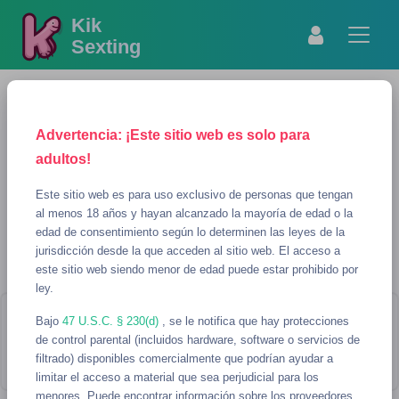
Kik
Sexting
Advertencia: ¡Este sitio web es solo para
adultos!
Este sitio web es para uso exclusivo de personas que tengan
al menos 18 años y hayan alcanzado la mayoría de edad o la
edad de consentimiento según lo determinen las leyes de la
MOSTRAR BÚSQUEDA
REFRESCAR
jurisdicción desde la que acceden al sitio web. El acceso a
este sitio web siendo menor de edad puede estar prohibido por
VC Usernames para sexting
ley.
Bajo
¡Parece que no hay usernames que
47 U.S.C. § 230(d)
, se le notifica que hay protecciones
de control parental (incluidos hardware, software o servicios de
coincidan con tu búsqueda!
filtrado) disponibles comercialmente que podrían ayudar a
limitar el acceso a material que sea perjudicial para los
menores. Puede encontrar información sobre los proveedores