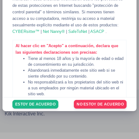
de estas protecciones en Internet buscando "protección de
control parental" o términos similares. Si menores tienen
acceso a su computadora, restrinja su acceso a material
sexualmente explícito mediante el uso de estos productos:
CYBERsitter™
|
Net Nanny®
|
SafeToNet
|
ASACP
.
Al hacer clic en "Acepto" a continuación, declara que
las siguientes declaraciones son precisas:
Tiene al menos 18 años y la mayoría de edad o edad
de consentimiento en su jurisdicción.
Abandonará inmediatamente este sitio web si se
siente ofendido por su contenido.
No responsabilizará a los propietarios del sitio web ni
Blog
AUP
DMCA
Privacidad
Términos
2257
a sus empleados por ningún material ubicado en el
TIDA
Ayuda
sitio web.
© 2023 - 2026
KikSexting
Usted reconoce que el sitio web
Condiciones de uso
ESTOY DE ACUERDO
NO ESTOY DE ACUERDO
rigen su uso del sitio web, y usted ha revisado y
No estamos afiliados ni respaldados de ninguna forma por
acepta estar sujeto a las
Condiciones de uso
.
Kik Interactive Inc.
Si no está de acuerdo con lo anterior, haga clic en el
botón "No estoy de acuerdo" a continuación para
abandonar el sitio web.
6 de noviembre de 2024
Fecha: