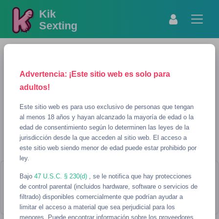
Kik
Sexting
Advertencia: ¡Este sitio web es solo para
adultos!
Este sitio web es para uso exclusivo de personas que tengan
al menos 18 años y hayan alcanzado la mayoría de edad o la
edad de consentimiento según lo determinen las leyes de la
MOSTRAR BÚSQUEDA
REFRESCAR
jurisdicción desde la que acceden al sitio web. El acceso a
este sitio web siendo menor de edad puede estar prohibido por
SY Usernames para sexting
ley.
Bajo
¡Parece que no hay usernames que
47 U.S.C. § 230(d)
, se le notifica que hay protecciones
de control parental (incluidos hardware, software o servicios de
coincidan con tu búsqueda!
filtrado) disponibles comercialmente que podrían ayudar a
limitar el acceso a material que sea perjudicial para los
menores. Puede encontrar información sobre los proveedores