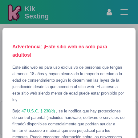
Kik
Sexting
Advertencia: ¡Este sitio web es solo para
adultos!
Este sitio web es para uso exclusivo de personas que tengan
al menos 18 años y hayan alcanzado la mayoría de edad o la
edad de consentimiento según lo determinen las leyes de la
MOSTRAR BÚSQUEDA
REFRESCAR
jurisdicción desde la que acceden al sitio web. El acceso a
este sitio web siendo menor de edad puede estar prohibido por
NF Usernames para sexting
ley.
Bajo
¡Parece que no hay usernames que
47 U.S.C. § 230(d)
, se le notifica que hay protecciones
de control parental (incluidos hardware, software o servicios de
coincidan con tu búsqueda!
filtrado) disponibles comercialmente que podrían ayudar a
limitar el acceso a material que sea perjudicial para los
menores. Puede encontrar información sobre los proveedores