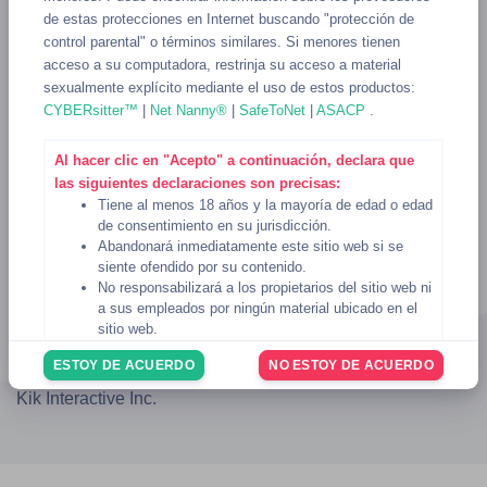
de estas protecciones en Internet buscando "protección de
control parental" o términos similares. Si menores tienen
acceso a su computadora, restrinja su acceso a material
sexualmente explícito mediante el uso de estos productos:
CYBERsitter™
|
Net Nanny®
|
SafeToNet
|
ASACP
.
Al hacer clic en "Acepto" a continuación, declara que
las siguientes declaraciones son precisas:
Tiene al menos 18 años y la mayoría de edad o edad
de consentimiento en su jurisdicción.
Abandonará inmediatamente este sitio web si se
siente ofendido por su contenido.
No responsabilizará a los propietarios del sitio web ni
Blog
AUP
DMCA
Privacidad
Términos
2257
a sus empleados por ningún material ubicado en el
TIDA
Ayuda
sitio web.
© 2023 - 2026
KikSexting
Usted reconoce que el sitio web
Condiciones de uso
ESTOY DE ACUERDO
NO ESTOY DE ACUERDO
rigen su uso del sitio web, y usted ha revisado y
No estamos afiliados ni respaldados de ninguna forma por
acepta estar sujeto a las
Condiciones de uso
.
Kik Interactive Inc.
Si no está de acuerdo con lo anterior, haga clic en el
botón "No estoy de acuerdo" a continuación para
abandonar el sitio web.
6 de noviembre de 2024
Fecha: