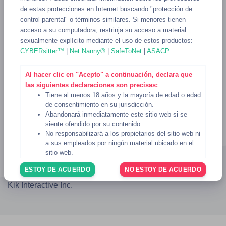
de estas protecciones en Internet buscando "protección de
control parental" o términos similares. Si menores tienen
acceso a su computadora, restrinja su acceso a material
sexualmente explícito mediante el uso de estos productos:
CYBERsitter™
|
Net Nanny®
|
SafeToNet
|
ASACP
.
Al hacer clic en "Acepto" a continuación, declara que
las siguientes declaraciones son precisas:
Tiene al menos 18 años y la mayoría de edad o edad
de consentimiento en su jurisdicción.
Abandonará inmediatamente este sitio web si se
siente ofendido por su contenido.
No responsabilizará a los propietarios del sitio web ni
Blog
AUP
DMCA
Privacidad
Términos
2257
a sus empleados por ningún material ubicado en el
TIDA
Ayuda
sitio web.
© 2023 - 2026
KikSexting
Usted reconoce que el sitio web
Condiciones de uso
ESTOY DE ACUERDO
NO ESTOY DE ACUERDO
rigen su uso del sitio web, y usted ha revisado y
No estamos afiliados ni respaldados de ninguna forma por
acepta estar sujeto a las
Condiciones de uso
.
Kik Interactive Inc.
Si no está de acuerdo con lo anterior, haga clic en el
botón "No estoy de acuerdo" a continuación para
abandonar el sitio web.
6 de noviembre de 2024
Fecha: