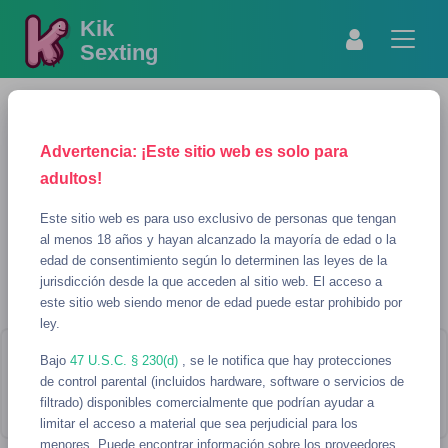
Kik
Sexting
Advertencia: ¡Este sitio web es solo para
adultos!
Este sitio web es para uso exclusivo de personas que tengan
al menos 18 años y hayan alcanzado la mayoría de edad o la
edad de consentimiento según lo determinen las leyes de la
MOSTRAR BÚSQUEDA
REFRESCAR
jurisdicción desde la que acceden al sitio web. El acceso a
este sitio web siendo menor de edad puede estar prohibido por
KY Usernames para sexting
ley.
Bajo
¡Parece que no hay usernames que
47 U.S.C. § 230(d)
, se le notifica que hay protecciones
de control parental (incluidos hardware, software o servicios de
coincidan con tu búsqueda!
filtrado) disponibles comercialmente que podrían ayudar a
limitar el acceso a material que sea perjudicial para los
menores. Puede encontrar información sobre los proveedores