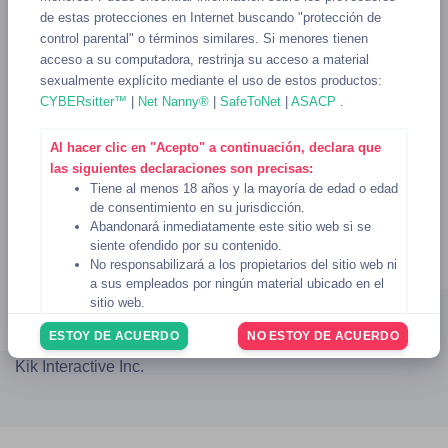
de estas protecciones en Internet buscando "protección de
control parental" o términos similares. Si menores tienen
acceso a su computadora, restrinja su acceso a material
sexualmente explícito mediante el uso de estos productos:
CYBERsitter™
|
Net Nanny®
|
SafeToNet
|
ASACP
.
Al hacer clic en "Acepto" a continuación, declara que
las siguientes declaraciones son precisas:
Tiene al menos 18 años y la mayoría de edad o edad
de consentimiento en su jurisdicción.
Abandonará inmediatamente este sitio web si se
siente ofendido por su contenido.
No responsabilizará a los propietarios del sitio web ni
Blog
AUP
DMCA
Privacidad
Términos
2257
a sus empleados por ningún material ubicado en el
TIDA
Ayuda
sitio web.
© 2023 - 2026
KikSexting
Usted reconoce que el sitio web
Condiciones de uso
ESTOY DE ACUERDO
NO ESTOY DE ACUERDO
rigen su uso del sitio web, y usted ha revisado y
No estamos afiliados ni respaldados de ninguna forma por
acepta estar sujeto a las
Condiciones de uso
.
Kik Interactive Inc.
Si no está de acuerdo con lo anterior, haga clic en el
botón "No estoy de acuerdo" a continuación para
abandonar el sitio web.
6 de noviembre de 2024
Fecha: