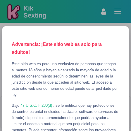
Kik
Sexting
Advertencia: ¡Este sitio web es solo para
adultos!
Este sitio web es para uso exclusivo de personas que tengan
al menos 18 años y hayan alcanzado la mayoría de edad o la
edad de consentimiento según lo determinen las leyes de la
MOSTRAR BÚSQUEDA
REFRESCAR
jurisdicción desde la que acceden al sitio web. El acceso a
este sitio web siendo menor de edad puede estar prohibido por
GI Usernames para sexting
ley.
Bajo
¡Parece que no hay usernames que
47 U.S.C. § 230(d)
, se le notifica que hay protecciones
de control parental (incluidos hardware, software o servicios de
coincidan con tu búsqueda!
filtrado) disponibles comercialmente que podrían ayudar a
limitar el acceso a material que sea perjudicial para los
menores. Puede encontrar información sobre los proveedores