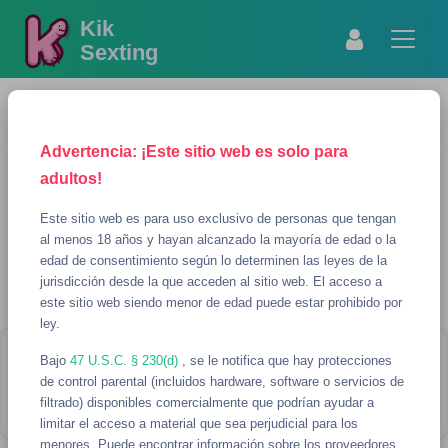
Kik
Sexting
Advertencia: ¡Este sitio web es solo para
adultos!
Este sitio web es para uso exclusivo de personas que tengan
al menos 18 años y hayan alcanzado la mayoría de edad o la
edad de consentimiento según lo determinen las leyes de la
MOSTRAR BÚSQUEDA
REFRESCAR
jurisdicción desde la que acceden al sitio web. El acceso a
este sitio web siendo menor de edad puede estar prohibido por
AI Usernames para sexting
ley.
Bajo
¡Parece que no hay usernames que
47 U.S.C. § 230(d)
, se le notifica que hay protecciones
de control parental (incluidos hardware, software o servicios de
coincidan con tu búsqueda!
filtrado) disponibles comercialmente que podrían ayudar a
limitar el acceso a material que sea perjudicial para los
menores. Puede encontrar información sobre los proveedores