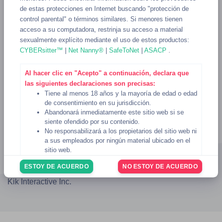
de estas protecciones en Internet buscando "protección de
control parental" o términos similares. Si menores tienen
acceso a su computadora, restrinja su acceso a material
sexualmente explícito mediante el uso de estos productos:
CYBERsitter™
|
Net Nanny®
|
SafeToNet
|
ASACP
.
Al hacer clic en "Acepto" a continuación, declara que
las siguientes declaraciones son precisas:
Tiene al menos 18 años y la mayoría de edad o edad
de consentimiento en su jurisdicción.
Abandonará inmediatamente este sitio web si se
siente ofendido por su contenido.
No responsabilizará a los propietarios del sitio web ni
Blog
AUP
DMCA
Privacidad
Términos
2257
a sus empleados por ningún material ubicado en el
TIDA
Ayuda
sitio web.
© 2023 - 2026
KikSexting
Usted reconoce que el sitio web
Condiciones de uso
ESTOY DE ACUERDO
NO ESTOY DE ACUERDO
rigen su uso del sitio web, y usted ha revisado y
No estamos afiliados ni respaldados de ninguna forma por
acepta estar sujeto a las
Condiciones de uso
.
Kik Interactive Inc.
Si no está de acuerdo con lo anterior, haga clic en el
botón "No estoy de acuerdo" a continuación para
abandonar el sitio web.
6 de noviembre de 2024
Fecha: